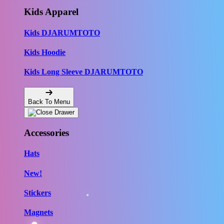
Kids Apparel
Kids DJARUMTOTO
Kids Hoodie
Kids Long Sleeve DJARUMTOTO
Back To Menu
Accessories
Hats
New!
Stickers
Magnets