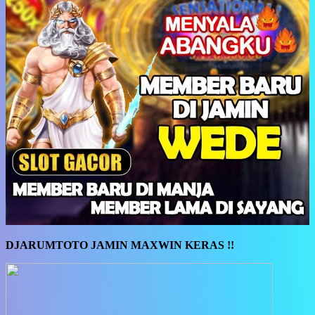
DJARUMTOTO JAMIN MAXWIN KERAS !!