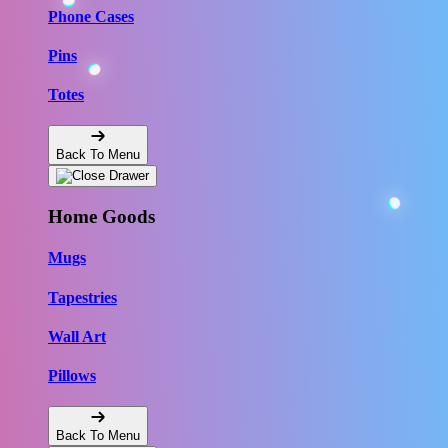
Phone Cases
Pins
Totes
Back To Menu
Home Goods
Mugs
Tapestries
Wall Art
Pillows
Back To Menu