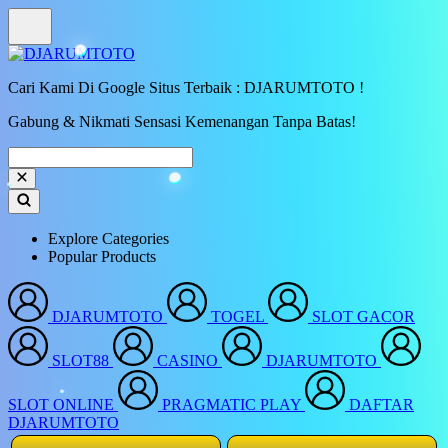
Cari Kami Di Google Situs Terbaik : DJARUMTOTO !
Gabung & Nikmati Sensasi Kemenangan Tanpa Batas!
Explore Categories
Popular Products
DJARUMTOTO
TOGEL
SLOT GACOR
SLOT88
CASINO
DJARUMTOTO
SLOT ONLINE
PRAGMATIC PLAY
DAFTAR
DJARUMTOTO