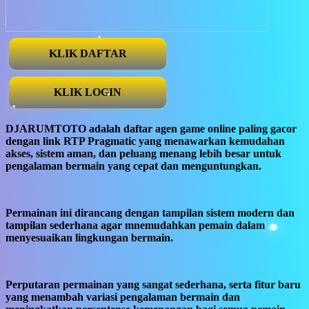
KLIK DAFTAR
KLIK LOGIN
DJARUMTOTO adalah daftar agen game online paling gacor
dengan link RTP Pragmatic yang menawarkan kemudahan
akses, sistem aman, dan peluang menang lebih besar untuk
pengalaman bermain yang cepat dan menguntungkan.
Permainan ini dirancang dengan tampilan sistem modern dan
tampilan sederhana agar mnemudahkan pemain dalam
menyesuaikan lingkungan bermain.
Perputaran permainan yang sangat sederhana, serta fitur baru
yang menambah variasi pengalaman bermain dan