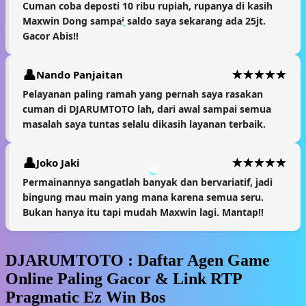
Cuman coba deposti 10 ribu rupiah, rupanya di kasih
Maxwin Dong sampai saldo saya sekarang ada 25jt.
Gacor Abis!!
Nando Panjaitan
Pelayanan paling ramah yang pernah saya rasakan
cuman di DJARUMTOTO lah, dari awal sampai semua
masalah saya tuntas selalu dikasih layanan terbaik.
Joko Jaki
Permainannya sangatlah banyak dan bervariatif, jadi
bingung mau main yang mana karena semua seru.
Bukan hanya itu tapi mudah Maxwin lagi. Mantap!!
DJARUMTOTO : Daftar Agen Game
Online Paling Gacor & Link RTP
Pragmatic Ez Win Bos