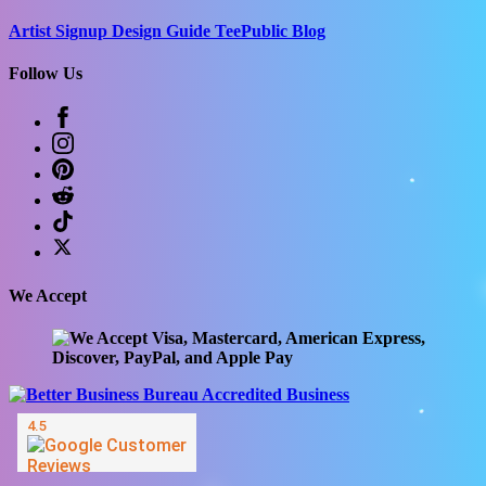
Artist Signup
Design Guide
TeePublic Blog
Follow Us
We Accept